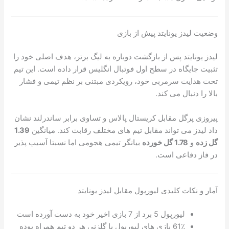
وضعیت لیدز یونایتد پیش از بازی
لیدز یونایتد پس از بازگشت دوباره به لیگ برتر، هدف اصلی خود را
تثبیت جایگاه در سطح اول فوتبال انگلیس قرار داده است. این تیم
تحت هدایت سرمربی خود، رویکردی مبتنی بر نظم تیمی و فشار
بالا را دنبال می کند.
پیروزی پرگل مقابل کریستال پالاس و تساوی برابر ساندرلند نشان
داد لیدز می تواند مقابل تیم های مختلف رقابت کند. میانگین
1.39
گل زده
و
1.78 گل خورده
بیانگر تیمی هجومی اما نسبتا آسیب پذیر
در فاز دفاعی است.
آمار و نکات کلیدی لیورپول مقابل لیدز یونایتد
لیورپول 5 برد از 7 بازی اخیر خود به دست آورده است
61٪ بازی های لیورپول با گلزنی هر دو تیم همراه بوده