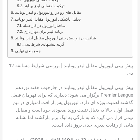
ترکیب احتمالی لیدز یونایتد
تقابل های رو در رو لیورپول و لیدز یونایتد
تحلیل تاکتیکی لیورپول مقابل لیدز یونایتد
ساختار لیورپول در فاز حمله
برنامه لیدز برای مهار بازی
شانس برد و پیش بینی لیورپول مقابل لیدز یونایتد
گزینه پیشنهادی شرط بندی
جمع بندی نهایی
پیش بینی لیورپول مقابل لیدز یونایتد | بررسی شرایط مسابقه 12
دی
پیش بینی لیورپول مقابل لیدز یونایتد در چارچوب هفته نوزدهم
Premier League
برگزار می شود؛ دیداری که برای قهرمان فصل
گذشته اهمیت ویژه ای دارد. لیورپول پس از افت امتیازی در نیم
فصل اول، حالا به دنبال تثبیت روند صعودی خود است و مقابل
تیمی قرار می گیرد که به تازگی به لیگ برتر بازگشته اما نشانه
هایی از رقابت پذیری جدی بروز داده است.
این مسابقه روز
پنجشنبه 12 دی 1404 (1 ژانویه 2026)
ساعت