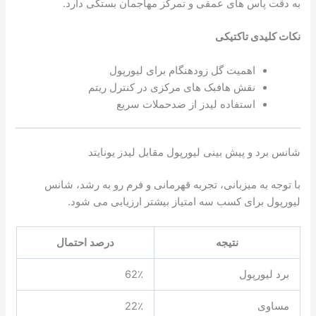
به دقت پاس های عمقی و تمرکز مهاجمان بستگی دارد.
نکات کلیدی تاکتیکی
اهمیت گل زودهنگام برای لیورپول
نقش هافبک های مرکزی در کنترل ریتم
استفاده لیدز از ضدحملات سریع
شانس برد و پیش بینی لیورپول مقابل لیدز یونایتد
با توجه به میزبانی، تجربه قهرمانی و فرم رو به رشد، شانس
لیورپول برای کسب سه امتیاز بیشتر ارزیابی می شود.
نتیجه
درصد احتمال
برد لیورپول
62٪
مساوی
22٪