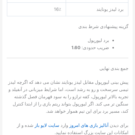
برد لیدز یونایتد
16٪
گزینه پیشنهادی شرط بندی
برد لیورپول
ضریب حدودی:
1.60
جمع بندی نهایی
پیش بینی لیورپول مقابل لیدز یونایتد نشان می دهد که اگرچه لیدز
تیمی سرسخت و رو به رشد است، اما شرایط میزبانی در آنفیلد و
تجربه بالاتر لیورپول، کفه ترازو را به سود قهرمان فصل گذشته
سنگین تر می کند. اگر لیورپول بتواند ریتم بازی را از ابتدا کنترل
کند، مسیر برد برای این تیم هموار خواهد شد.
برای دیدن
آنالیز بازی های امروز
وارد
سایت لایو باز
شده و از
امکانات این سایت بزرگ استفاده نمایید.