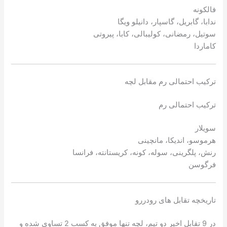
فالکونه
ندابا، گابریل، گاسپار، دانیلو ویگا
سوتیل، رمضانى، کولیبالی، کابا، پیروتی
کاماردا
ترکیب احتمالی رم مقابل لچه
ترکیب احتمالی رم
سویلار
هرموسو، اندیکا، مانچینی
رنش، پلگرینی، سوله، کونه، کریستانته، فرانسا
فرگوسن
تاریخچه تقابل های رودررو
در 9 تقابل اخیر دو تیم، لچه تنها موفق به کسب 2 تساوی شده و