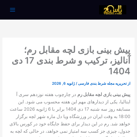
رش
ه
حتوا
پیش بینی بازی لچه مقابل رم؛
آنالیز، ترکیب و شرط بندی 17 دی
1404
از
تحریریه مجله شرط بندی فارسی
/
ژانویه 6, 2026
پیش بینی بازی لچه مقابل رم
در چارچوب هفته نوزدهم سری آ
ایتالیا، یکی از دیدارهای مهم این هفته محسوب می شود. این
مسابقه روز سه شنبه 17 دی 1404 برابر با 6 ژانویه 2026 ساعت
18:00 به وقت ایران در ورزشگاه ویا دل ماره شهر لچه برگزار
خواهد شد. رم در این دیدار برای حفظ جایگاه خود در کورس بالای
جدول، چیزی جز کسب سه امتیاز نمی خواهد، در حالی که لچه به