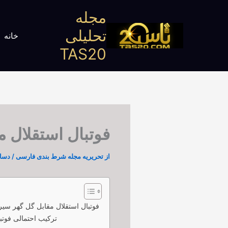
رش
مجله
ه
تحلیلی
حتوا
خانه
TAS20
فوتبال استقلال مق
از
تحریریه مجله شرط بندی فارسی
/
دسامبر 8
فوتبال استقلال مقابل گل گهر سیرجان
ترکیب احتمالی فوتب