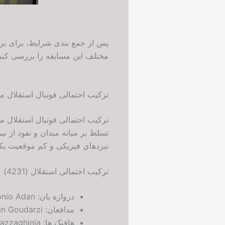
پس از جمع بندی شرایط، برای ب
مختلف این مسابقه را بررسی کنی
ترکیب احتمالی فوتبال استقلال 
نبردهای فیزیکی و کم موقعیت بکش
ترکیب احتمالی استقلال (4231)
دروازه بان: Antonio Adan
مدافعان: Ramin Rezaeian، Aref Gholami، Saman Fallah، Hossein Goudarzi
هافبک ها: Roozbeh Cheshmi، Amirmohammad Razzaghinia