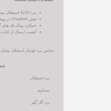
نبرد 4231 استقلال مقابل 352 گل گهر
نقش Cheshmi در پوشش فضای پشت دفاع
عملکرد وینگ بک های گ
کیفیت ارسال از کناره 
شانس برد فوتبال استقلال مقابل
نتیج
برد استقلال
مساوی
برد گل گهر