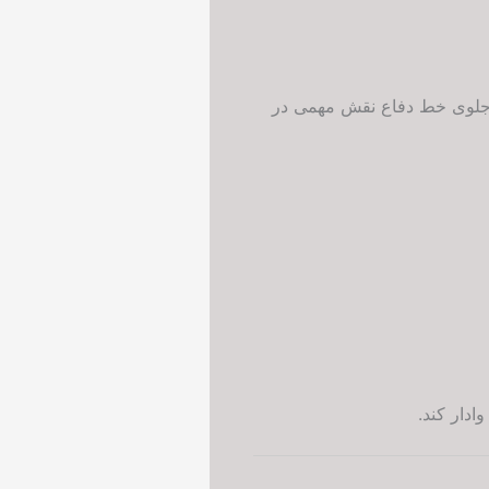
در زوج دفاع میانی استقلال شده، اما حضور Cheshmi در جلوی خط دفاع نقش مهمی در
ادار کند.