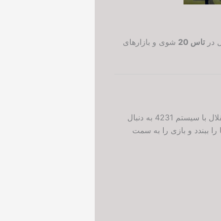
ل در
تاس 20
شوی و بازارهای
ترکیب احتمالی فوتبال استقلال مقابل گل گهر سیرجان بازتاب مستقیم فلسفه بازی دو تیم است. استقلال با سیستم 4231 به دنبال
 که گل گهر با آرایش 352 تلاش می کند فضاها را ببندد و بازی را به سمت