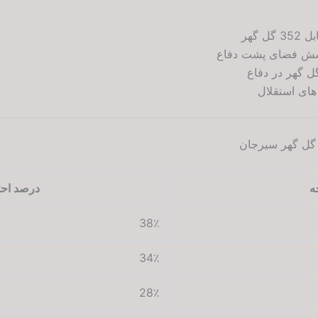
ل گهر در دفاع
های استقلال
 گل گهر سیرجان
ه
درصد احت
38٪
34٪
28٪