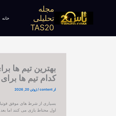
رش
مجله
ه
تحلیلی
حتوا
خانه
TAS20
کدام تیم ها برای گل بعد 
از
content
/
ژوئن 20, 2026
بسیاری از شرط های موفق فوتبال
اول محتاط بازی می کنند اما بعد