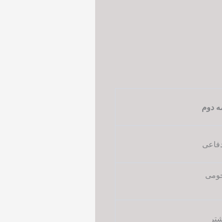
مه دوم
دفاعی
جومی
تر