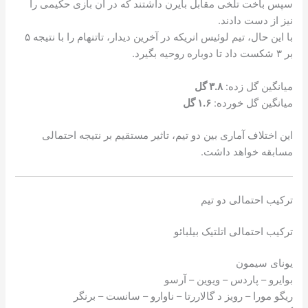
سپس باخت تلخی مقابل بایرن داشتند که در آن بازی حکیمی را
نیز از دست دادند.
با این حال، تیم لوئیس انریکه در آخرین دیدار، تاتنهام را با نتیجه ۵
بر ۳ شکست داد تا دوباره روحیه بگیرد.
میانگین گل زده:
۳.۸ گل
میانگین گل خورده:
۱.۶ گل
این اختلاف آماری بین دو تیم، تاثیر مستقیم بر نتیجه احتمالی
مسابقه خواهد داشت.
ترکیب احتمالی دو تیم
ترکیب احتمالی اتلتیک بیلبائو
یونای سیمون
بوایرو – پاردس – ویوین – آرسو
ریگو مورا – رویز د گالاررتا – ناوارو – سانست – برنگر