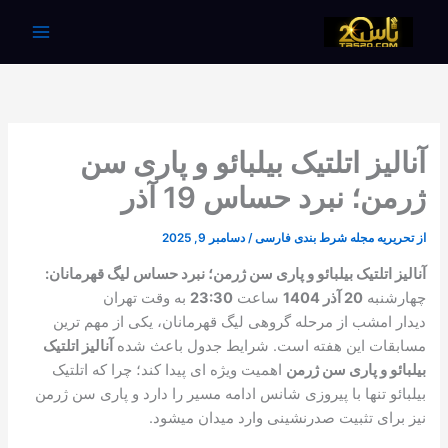
رش
ه
حتوا
آنالیز اتلتیک بیلبائو و پاری سن
ژرمن؛ نبرد حساس 19 آذر
از
تحریریه مجله شرط بندی فارسی
/
دسامبر 9, 2025
آنالیز اتلتیک بیلبائو و پاری سن ژرمن؛ نبرد حساس لیگ قهرمانان:
چهارشنبه
20 آذر 1404
ساعت
23:30
به وقت تهران
دیدار امشب از مرحله گروهی لیگ قهرمانان، یکی از مهم ترین
مسابقات این هفته است. شرایط جدول باعث شده
آنالیز اتلتیک
بیلبائو و پاری سن ژرمن
اهمیت ویژه ای پیدا کند؛ چرا که اتلتیک
بیلبائو تنها با پیروزی شانس ادامه مسیر را دارد و پاری سن ژرمن
نیز برای تثبیت صدرنشینی وارد میدان میشود.