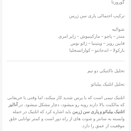
گوروزتا
ترکیب احتمالی پاری سن ژرمن
شوالیه
مندز – پاچو – مارکینیوش – زایر امری
فابین رویز – ویتینیا – ژائو نوس
بارکولا – اندجانتو – کواراتسخلیا
تحلیل تاکتیکی دو تیم
تحلیل اتلتیک بیلبائو
اتلتیک تیمی است که با پرس شدید کار میکند، اما وقتی با حریفانی
که مالکیت بالا دارند روبه رو میشود، دچار مشکل میشود. در
آنالیز
اتلتیک بیلبائو و پاری سن ژرمن
باید اشاره کرد که اتلتیک در حمله
وابسته به سانتر و شوت های از راه دور است و کمتر توانایی خلق
موقعیت از عمق را دارد.